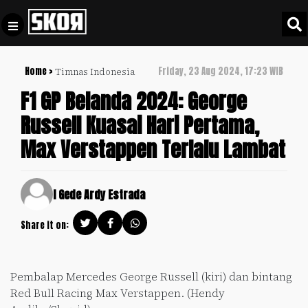
Home >
Friday, 23 Aug 2024, 17:23 WIB
Timnas Indonesia
+
Football
Privacy
F1 GP Belanda 2024: George
Policy
Russell Kuasai Hari Pertama,
+
Pedoman
Culture
Max Verstappen Terlalu Lambat
Pemberitaan
Media
Sports
+
Siber
Update
I Gede Ardy Estrada
Disclaimer
Timnas
Share it on:
Tentang
Indonesia
Kami
SKOR
Pembalap Mercedes George Russell (kiri) dan bintang
SPECIAL
Red Bull Racing Max Verstappen. (Hendy
Video