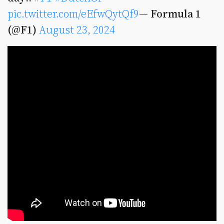
pic.twitter.com/eEfwQytQf9
— Formula 1
(@F1)
August 23, 2024