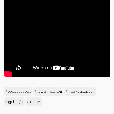
#george russell
# lewis hamilton
# max verstappen
# gp belgia
# f1 2024