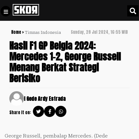
Home >
Sunday, 28 Jul 2024, 16:55 WIB
Timnas Indonesia
+
Football
Privacy
Hasil F1 GP Belgia 2024:
Policy
Mercedes 1-2, George Russell
+
Pedoman
Culture
Menang Berkat Strategi
Pemberitaan
Media
Berisiko
Sports
+
Siber
Update
Disclaimer
Timnas
I Gede Ardy Estrada
Tentang
Indonesia
Kami
Share it on:
SKOR
SPECIAL
George Russell, pembalap Mercedes. (Dede
Video