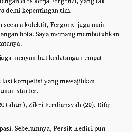
dengan etos kerja Fergonzi, yang tak
ya demi kepentingan tim.
 secara kolektif, Fergonzi juga main
ilangan bola. Saya memang membutuhkan
katanya.
i juga menyambut kedatangan empat
lasi kompetisi yang mewajibkan
unan starter.
0 tahun), Zikri Ferdiansyah (20), Rifqi
ipasi. Sebelumnya, Persik Kediri pun