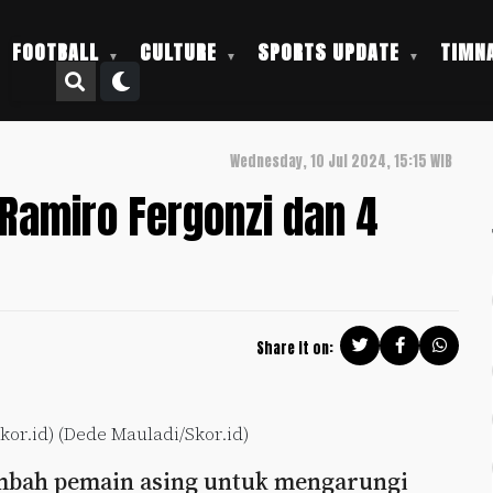
FOOTBALL
CULTURE
SPORTS UPDATE
TIMNA
Wednesday, 10 Jul 2024, 15:15 WIB
 Ramiro Fergonzi dan 4
Share it on:
kor.id) (Dede Mauladi/Skor.id)
ambah pemain asing untuk mengarungi