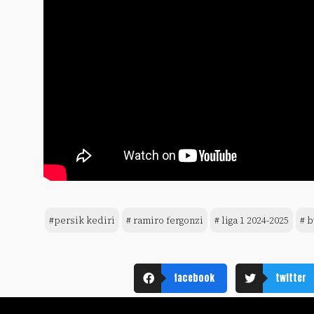
#persik kediri
# ramiro fergonzi
# liga 1 2024-2025
# b
facebook
twitter