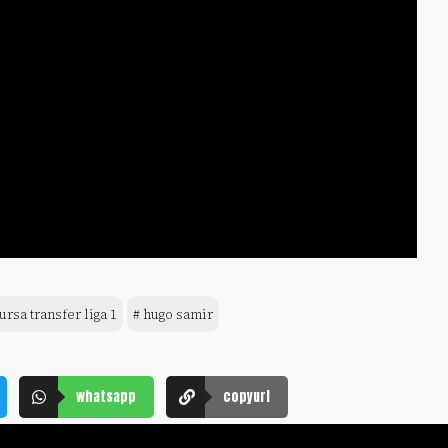
ursa transfer liga 1
# hugo samir
whatsapp
copyurl