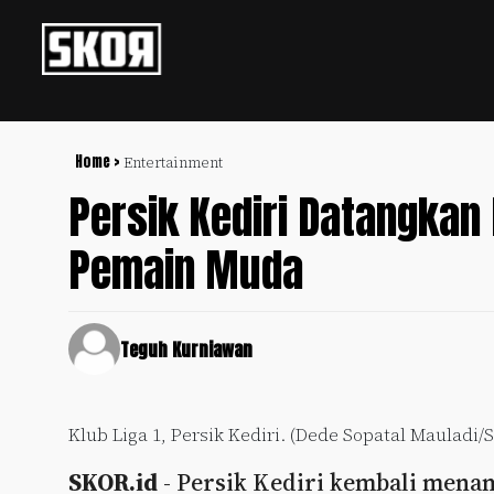
+
Football
Privacy
Policy
Home >
Entertainment
Persik Kediri Datangkan
+
Pedoman
Culture
Pemberitaan
Pemain Muda
Media
Sports
+
Siber
Update
Disclaimer
Timnas
Teguh Kurniawan
Tentang
Indonesia
Kami
SKOR
Klub Liga 1, Persik Kediri. (Dede Sopatal Mauladi/S
SPECIAL
SKOR.id
- Persik Kediri kembali men
Video