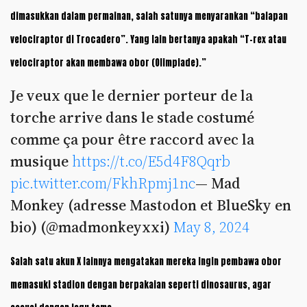
dimasukkan dalam permainan, salah satunya menyarankan “balapan
velociraptor di Trocadero”. Yang lain bertanya apakah “T-rex atau
velociraptor akan membawa obor (Olimpiade).”
Je veux que le dernier porteur de la
torche arrive dans le stade costumé
comme ça pour être raccord avec la
musique
https://t.co/E5d4F8Qqrb
pic.twitter.com/FkhRpmj1nc
— Mad
Monkey (adresse Mastodon et BlueSky en
bio) (@madmonkeyxxi)
May 8, 2024
Salah satu akun X lainnya mengatakan mereka ingin pembawa obor
memasuki stadion dengan berpakaian seperti dinosaurus, agar