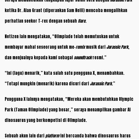
ketika Dr. Alan Grant (diperankan Sam Neill) mencoba mengalihkan
perhatian seekor T-rex dengan sebuah
flare
.
Netizen lain mengatakan, “Olimpiade telah memutuskan untuk
membayar mahal seseorang untuk me-
remix
musik dari
Jurassic Park
,
dan menjualnya kepada kami sebagai
soundtrack
resmi.”
“Ini (lagu) menarik,” kata salah satu pengguna X, menambahkan.
“Tetapi mungkin (menarik) karena dicuri dari
Jurassic Park
.”
Pengguna X lainnya mengatakan, “Mereka akan membutuhkan Olympic
Park (Taman Olimpiade) yang besar,” seraya menampilkan gambar AI
dinosaurus yang berkompetisi di Olimpiade.
Sebuah akun lain dari
platform
ini bercanda bahwa dinosaurus harus