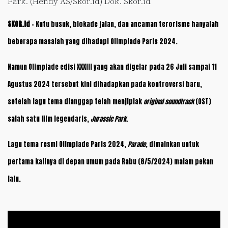
Park. (Hendy AS/Skor.id) Dok. Skor.id
SKOR.id
– Kutu busuk, blokade jalan, dan ancaman terorisme hanyalah
beberapa masalah yang dihadapi Olimpiade Paris 2024.
Namun Olimpiade edisi XXXIII yang akan digelar pada 26 Juli sampai 11
Agustus 2024 tersebut kini dihadapkan pada kontroversi baru,
setelah lagu tema dianggap telah menjiplak
original
soundtrack
(OST)
salah satu film legendaris,
Jurassic Park
.
Lagu tema resmi Olimpiade Paris 2024,
Parade
, dimainkan untuk
pertama kalinya di depan umum pada Rabu (8/5/2024) malam pekan
lalu.