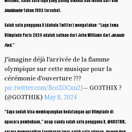
Williams, salah satu lagu yang paling dikenal dan ikonik dari film
blockbuster
tahun 1993 tersebut.
Salah satu pengguna X (dahulu Twitter) mengatakan: “Lagu tema
Olimpiade Paris 2024 adalah salinan dari John Williams dari
Jurassic
Park
.”
J'imagine déjà l'arrivée de la flamme
olympique sur cette musique pour la
cérémonie d'ouverture ???
pic.twitter.com/BcoZOCxn2J
— GO3THIX ?
(@GO3THIK)
May 8, 2024
“Saya sudah bisa membayangkan kedatangan api Olimpiade di
upacara pembukaan,” ucap canda salah satu pengguna X, @GO3THIK,
seraya memunculkan tangkapan layar salah satu adegan
Jurassic Park