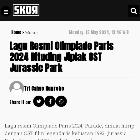
Home >
Monday, 13 May 2024, 13:46 WIB
Music
+
Football
Privacy
Lagu Resmi Olimpiade Paris
Policy
2024 Dituding Jiplak OST
+
Pedoman
Culture
Jurassic Park
Pemberitaan
Media
Sports
+
Siber
Update
Tri Cahyo Nugroho
Disclaimer
Timnas
Share it on:
Tentang
Indonesia
Kami
SKOR
Lagu resmi Olimpiade Paris 2024, Parade, dinilai mirip
SPECIAL
dengan OST film legendaris keluaran 1993, Jurassic
Video