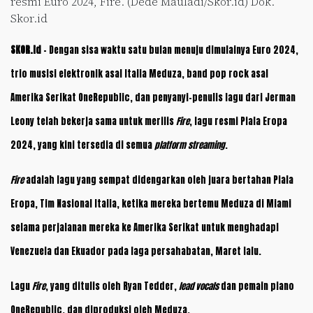
resmi Euro 2024, Fire. (Dede Mauladi/Skor.id) Dok.
Skor.id
SKOR.id
– Dengan sisa waktu satu bulan menuju dimulainya Euro 2024,
trio musisi elektronik asal Italia Meduza, band pop rock asal
Amerika Serikat OneRepublic, dan penyanyi-penulis lagu dari Jerman
Leony telah bekerja sama untuk merilis
Fire
, lagu resmi Piala Eropa
2024, yang kini tersedia di semua
platform streaming
.
Fire
adalah lagu yang sempat didengarkan oleh juara bertahan Piala
Eropa, Tim Nasional Italia, ketika mereka bertemu Meduza di Miami
selama perjalanan mereka ke Amerika Serikat untuk menghadapi
Venezuela dan Ekuador pada laga persahabatan, Maret lalu.
Lagu
Fire
, yang ditulis oleh Ryan Tedder,
lead vocals
dan pemain piano
OneRepublic, dan diproduksi oleh Meduza.