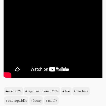
#euro 2024
# lagu resmi euro 2024
# fire
# meduza
# onerepublic
# leony
# musik