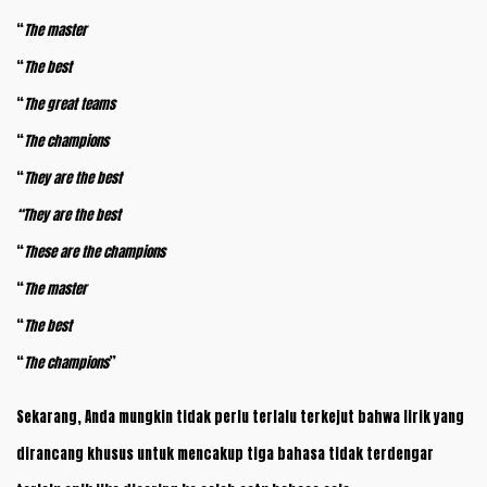
“
The master
“
The best
“
The great teams
“
The champions
“
They are the best
“They are the best
“
These are the champions
“
The master
“
The best
“
The champions
”
Sekarang, Anda mungkin tidak perlu terlalu terkejut bahwa lirik yang
dirancang khusus untuk mencakup tiga bahasa tidak terdengar