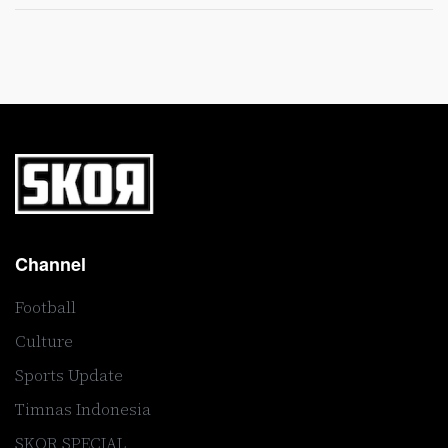
Channel
Football
Culture
Sports Update
Timnas Indonesia
SKOR SPECIAL