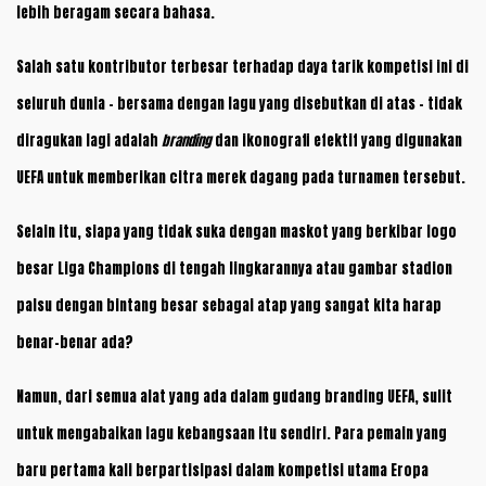
lebih beragam secara bahasa.
Salah satu kontributor terbesar terhadap daya tarik kompetisi ini di
seluruh dunia – bersama dengan lagu yang disebutkan di atas – tidak
diragukan lagi adalah
branding
dan ikonografi efektif yang digunakan
UEFA untuk memberikan citra merek dagang pada turnamen tersebut.
Selain itu, siapa yang tidak suka dengan maskot yang berkibar logo
besar Liga Champions di tengah lingkarannya atau gambar stadion
palsu dengan bintang besar sebagai atap yang sangat kita harap
benar-benar ada?
Namun, dari semua alat yang ada dalam gudang branding UEFA, sulit
untuk mengabaikan lagu kebangsaan itu sendiri. Para pemain yang
baru pertama kali berpartisipasi dalam kompetisi utama Eropa