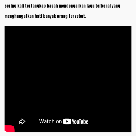
sering kali tertangkap basah mendengarkan lagu terkenal yang
menghangatkan hati banyak orang tersebut.