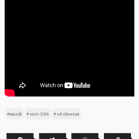
#musik
# euro 2024
# ed sheeran