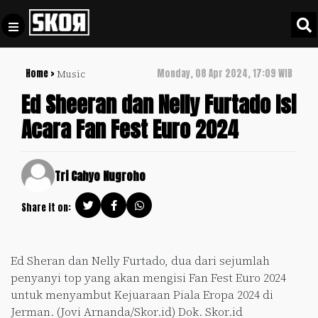
Home >
Monday, 08 Apr 2024, 17:09 WIB
Music
+
Football
Privacy
Ed Sheeran dan Nelly Furtado Isi
Policy
Acara Fan Fest Euro 2024
+
Pedoman
Culture
Pemberitaan
Media
Sports
Tri Cahyo Nugroho
+
Siber
Update
Share it on:
Disclaimer
Timnas
Tentang
Indonesia
Kami
Ed Sheran dan Nelly Furtado, dua dari sejumlah
SKOR
penyanyi top yang akan mengisi Fan Fest Euro 2024
SPECIAL
untuk menyambut Kejuaraan Piala Eropa 2024 di
Jerman. (Jovi Arnanda/Skor.id) Dok. Skor.id
Video