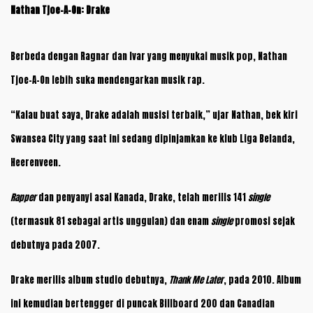
Nathan Tjoe-A-On: Drake
Berbeda dengan Ragnar dan Ivar yang menyukai musik pop, Nathan
Tjoe-A-On lebih suka mendengarkan musik rap.
“Kalau buat saya, Drake adalah musisi terbaik,” ujar Nathan, bek kiri
Swansea City yang saat ini sedang dipinjamkan ke klub Liga Belanda,
Heerenveen.
Rapper
dan penyanyi asal Kanada, Drake, telah merilis 141
single
(termasuk 81 sebagai artis unggulan) dan enam
single
promosi sejak
debutnya pada 2007.
Drake merilis album studio debutnya,
Thank Me Later
, pada 2010. Album
ini kemudian bertengger di puncak Billboard 200 dan Canadian