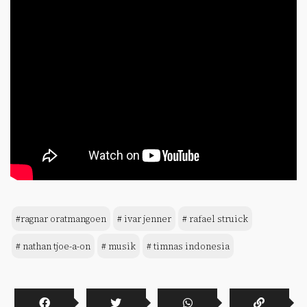
#ragnar oratmangoen
# ivar jenner
# rafael struick
# nathan tjoe-a-on
# musik
# timnas indonesia