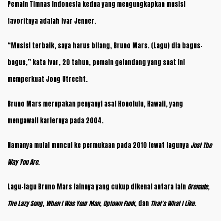
Pemain Timnas Indonesia kedua yang mengungkapkan musisi
favoritnya adalah Ivar Jenner.
“Musisi terbaik, saya harus bilang, Bruno Mars. (Lagu) dia bagus-
bagus,” kata Ivar, 20 tahun, pemain gelandang yang saat ini
memperkuat Jong Utrecht.
Bruno Mars merupakan penyanyi asal Honolulu, Hawaii, yang
mengawali kariernya pada 2004.
Namanya mulai muncul ke permukaan pada 2010 lewat lagunya
Just The
Way You Are
.
Lagu-lagu Bruno Mars lainnya yang cukup dikenal antara lain
Grenade
,
The Lazy Song
,
When I Was Your Man
,
Uptown Funk
, dan
That's What I Like
.