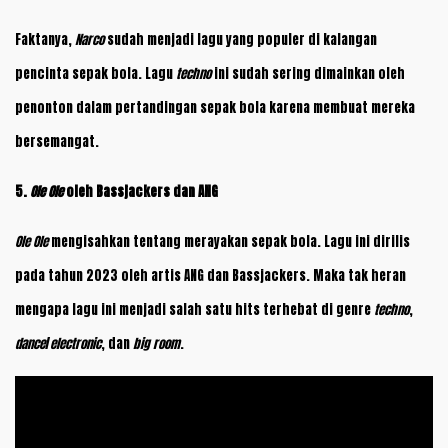
Faktanya,
Narco
sudah menjadi lagu yang populer di kalangan
pencinta sepak bola. Lagu
techno
ini sudah sering dimainkan oleh
penonton dalam pertandingan sepak bola karena membuat mereka
bersemangat.
5.
Ole Ole
oleh Bassjackers dan ANG
Ole Ole
mengisahkan tentang merayakan sepak bola. Lagu ini dirilis
pada tahun 2023 oleh artis ANG dan Bassjackers. Maka tak heran
mengapa lagu ini menjadi salah satu hits terhebat di genre
techno
,
dance
/
electronic
, dan
big room
.