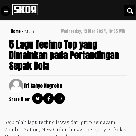
Home >
Wednesday, 13 Mar 2024, 18:05 WIB
Music
+
Football
Privacy
5 Lagu Techno Top yang
Policy
Dimainkan pada Pertandingan
+
Pedoman
Culture
Sepak Bola
Pemberitaan
Media
Sports
+
Siber
Update
Tri Cahyo Nugroho
Disclaimer
Timnas
Share it on:
Tentang
Indonesia
Kami
SKOR
Sejumlah lagu techno lawas dari grup semacam
SPECIAL
Zombie Nation, New Order, hingga penyanyi sekelas
Video