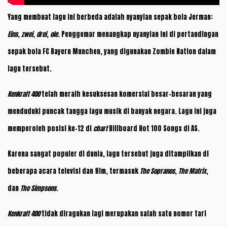
Yang membuat lagu ini berbeda adalah nyanyian sepak bola Jerman:
Eins
,
zwei
,
drei
,
ole
. Penggemar menangkap nyanyian ini di pertandingan
sepak bola FC Bayern Munchen, yang digunakan Zombie Nation dalam
lagu tersebut.
Kenkraft 400
telah meraih kesuksesan komersial besar-besaran yang
menduduki puncak tangga lagu musik di banyak negara. Lagu ini juga
memperoleh posisi ke-12 di
chart
Billboard Hot 100 Songs di AS.
Karena sangat populer di dunia, lagu tersebut juga ditampilkan di
beberapa acara televisi dan film, termasuk
The Sopranos
,
The Matrix
,
dan
The Simpsons
.
Kenkraft 400
tidak diragukan lagi merupakan salah satu nomor tari