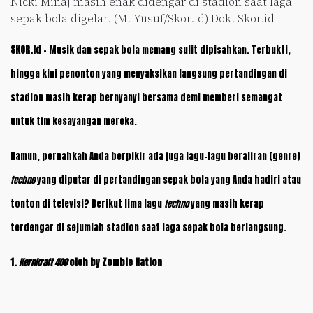
Nicki Minaj masih enak didengar di stadion saat laga
sepak bola digelar. (M. Yusuf/Skor.id) Dok. Skor.id
SKOR.id
– Musik dan sepak bola memang sulit dipisahkan. Terbukti,
hingga kini penonton yang menyaksikan langsung pertandingan di
stadion masih kerap bernyanyi bersama demi memberi semangat
untuk tim kesayangan mereka.
Namun, pernahkah Anda berpikir ada juga lagu-lagu beraliran (genre)
techno
yang diputar di pertandingan sepak bola yang Anda hadiri atau
tonton di televisi? Berikut lima lagu
techno
yang masih kerap
terdengar di sejumlah stadion saat laga sepak bola berlangsung.
1.
Kernkraft 400
oleh by Zombie Nation