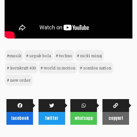
#musik
# sepak bola
# techno
# nicki minaj
# kernkraft 400
# world in motion
# zombie nation
# new order
facebook
twitter
whatsapp
copyurl