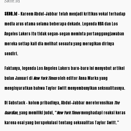
Skor.id
SKOR.id
– Kareem Abdul-Jabbar telah menjadi kritikus vokal terhadap
media arus utama selama beberapa dekade. Legenda NBA dan Los
Angeles Lakers itu tidak segan-segan meminta pertanggungjawaban
mereka setiap kali dia melihat sesuatu yang merugikan dirinya
sendiri.
Faktanya, legenda Los Angeles Lakers baru-baru ini menyebut artikel
bulan Januari di
New York Times
oleh editor Anna Marks yang
mengisyaratkan bahwa Taylor Swift menyembunyikan seksualitasnya.
Di Substack – kolom pribadinya, Abdul-Jabbar mereferensikan
The
Guardian
, yang memiliki judul, “
New York Times
menghadapi reaksi keras
karena esai yang berspekulasi tentang seksualitas Taylor Swift.”