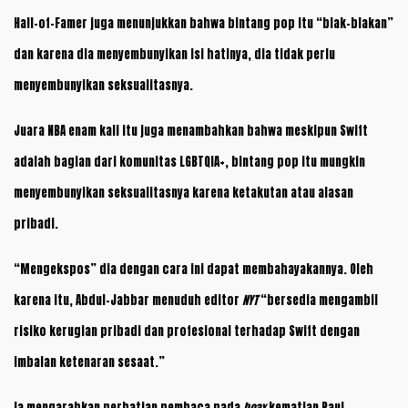
Hall-of-Famer juga menunjukkan bahwa bintang pop itu “blak-blakan”
dan karena dia menyembunyikan isi hatinya, dia tidak perlu
menyembunyikan seksualitasnya.
Juara NBA enam kali itu juga menambahkan bahwa meskipun Swift
adalah bagian dari komunitas LGBTQIA+, bintang pop itu mungkin
menyembunyikan seksualitasnya karena ketakutan atau alasan
pribadi.
“Mengekspos” dia dengan cara ini dapat membahayakannya. Oleh
karena itu, Abdul-Jabbar menuduh editor
NYT
“bersedia mengambil
risiko kerugian pribadi dan profesional terhadap Swift dengan
imbalan ketenaran sesaat.”
Ia mengarahkan perhatian pembaca pada
hoax
kematian Paul