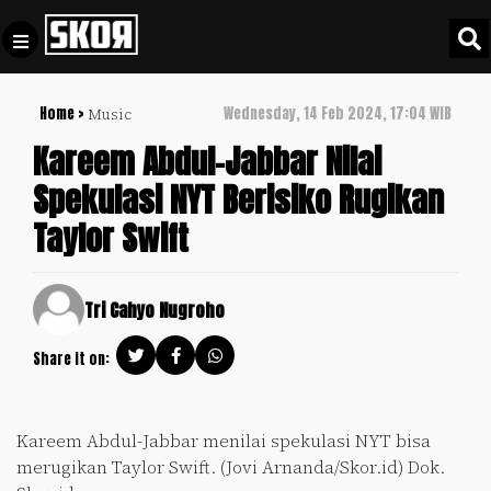
Home >
Wednesday, 14 Feb 2024, 17:04 WIB
Music
+
Football
Privacy
Kareem Abdul-Jabbar Nilai
Policy
Spekulasi NYT Berisiko Rugikan
+
Pedoman
Culture
Taylor Swift
Pemberitaan
Media
Sports
+
Siber
Update
Tri Cahyo Nugroho
Disclaimer
Timnas
Share it on:
Tentang
Indonesia
Kami
SKOR
Kareem Abdul-Jabbar menilai spekulasi NYT bisa
SPECIAL
merugikan Taylor Swift. (Jovi Arnanda/Skor.id) Dok.
Video