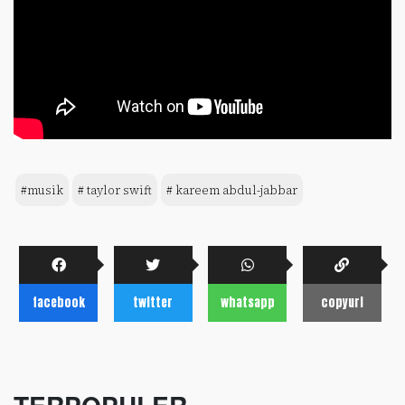
#musik
# taylor swift
# kareem abdul-jabbar
facebook
twitter
whatsapp
copyurl