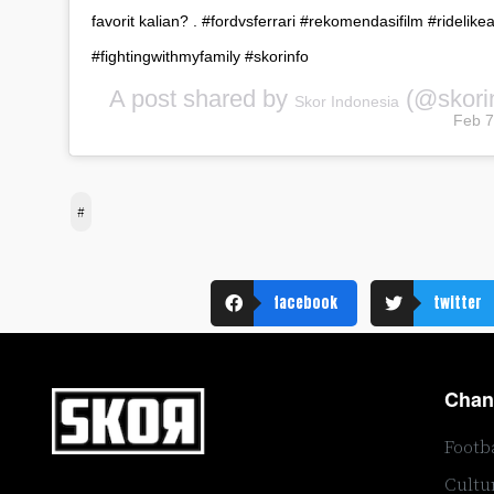
favorit kalian? . #fordvsferrari #rekomendasifilm #ridelikea
#fightingwithmyfamily #skorinfo
A post shared by
(@skori
Skor Indonesia
Feb 7
#
facebook
twitter
Chan
Footb
Cultu