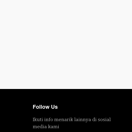
Follow Us
Ikuti info menarik lainnya di sosial
media kami