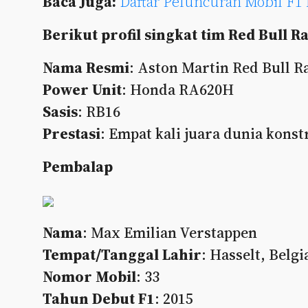
Baca Juga:
Daftar Peluncuran Mobil F1
Berikut profil singkat tim Red Bull R
Nama
Resmi
: Aston Martin Red Bull R
Power
Unit
: Honda RA620H
Sasis
: RB16
Prestasi
: Empat kali juara dunia konst
Pembalap
Nama
: Max Emilian Verstappen
Tempat/Tanggal Lahir
: Hasselt, Belg
Nomor Mobil
: 33
Tahun Debut F1
: 2015