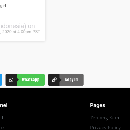
girl
ndonesia) on
, 2020 at 4:00pm PST
whatsapp
copyurl
nel
Pages
all
Tentang Kami
re
Privacy Policy