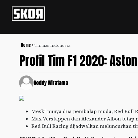
+
Football
Privacy
Policy
Home >
Timnas Indonesia
Profil Tim F1 2020: Asto
+
Pedoman
Culture
Pemberitaan
Media
Sports
+
Siber
Doddy Wiratama
Update
Disclaimer
Timnas
Tentang
Indonesia
Kami
Meski punya dua pembalap muda, Red Bull Rac
SKOR
Max Verstappen dan Alexander Albon tetap m
SPECIAL
Red Bull Racing dijadwalkan meluncurkan tim
Video