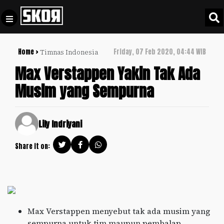
Home >
Friday, 07 Feb 2020, 04:44 WIB
Timnas Indonesia
+
Football
Privacy
Max Verstappen Yakin Tak Ada
Policy
Musim yang Sempurna
+
Pedoman
Culture
Pemberitaan
Media
Sports
Lily Indriyani
+
Siber
Update
Share it on:
Disclaimer
Timnas
Tentang
Indonesia
Kami
SKOR
SPECIAL
Max Verstappen menyebut tak ada musim yang
Video
sempurna untuk tim maupun pembalap.