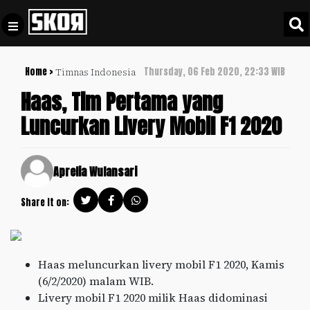
Home >
Thursday, 06 Feb 2020, 22:33 WIB
Timnas Indonesia
+
Football
Privacy
Haas, Tim Pertama yang
Policy
Luncurkan Livery Mobil F1 2020
+
Pedoman
Culture
Pemberitaan
Media
Sports
Aprelia Wulansari
+
Siber
Update
Share it on:
Disclaimer
Timnas
Tentang
Indonesia
Kami
SKOR
Haas meluncurkan livery mobil F1 2020, Kamis
SPECIAL
(6/2/2020) malam WIB.
Livery mobil F1 2020 milik Haas didominasi
Video