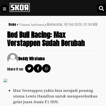
Home >
Wednesday, 05 Feb 2020, 07:50 WIB
Timnas Indonesia
+
Football
Privacy
Red Bull Racing: Max
Policy
Verstappen Sudah Berubah
+
Pedoman
Culture
Pemberitaan
Media
Sports
Doddy Wiratama
+
Siber
Update
Share it on:
Disclaimer
Timnas
Tentang
Indonesia
Kami
SKOR
Max Verstappen yakin bisa menjadi pesaing
SPECIAL
utama Lewis Hamilton untuk memperebutkan
gelar juara dunia F1 2020.
Video