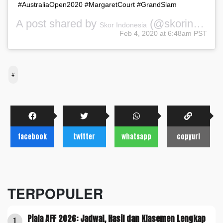
#AustraliaOpen2020 #MargaretCourt #GrandSlam
A post shared by
(@skorindonesia) on
Skor Indonesia
Feb 4, 2020 at 6:48am PST
#
facebook
twitter
whatsapp
copyurl
TERPOPULER
Piala AFF 2026: Jadwal, Hasil dan Klasemen Lengkap
1