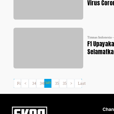
Virus Coro
Timnas Indonesia 
F1 Upayaka
Selamatkan
First
<
347
348
349
350
351
>
Last
Chan