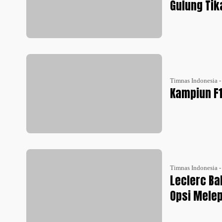
Gulung Tik
Timnas Indonesia 
Kampiun F1
Timnas Indonesia 
Leclerc Ba
Opsi Melep