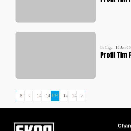
La Liga - 12 Jan 2
Profil Tim
First
<
142
143
144
145
146
>
Chan