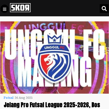
+
Football
Privacy
Policy
+
Pedoman
Culture
Pemberitaan
Media
Sports
+
Siber
Update
Disclaimer
Timnas
Tentang
Indonesia
Kami
SKOR
SPECIAL
Futsal
26 Aug 2025
Jelang Pro Futsal League 2025-2026, Bos
Video