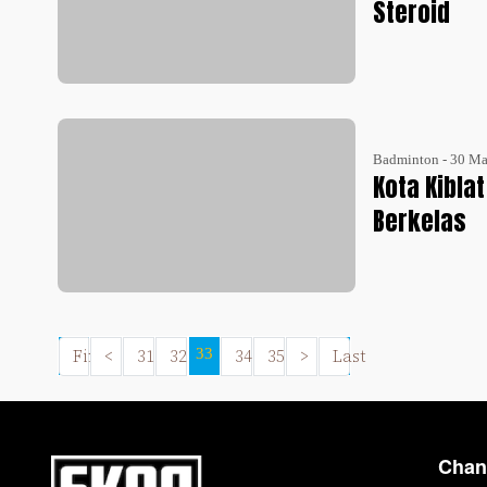
Steroid
Badminton - 30 M
Kota Kibla
Berkelas
First
<
31
32
33
34
35
>
Last
Chan