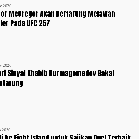
v 2020
nor McGregor Akan Bertarung Melawan
rier Pada UFC 257
v 2020
ri Sinyal Khabib Nurmagomedov Bakal
ertarung
p 2020
i ke Fight Island untuk Sajikan Duel Terbaik