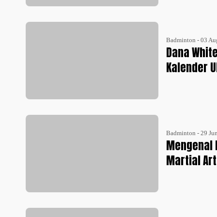
Badminton - 03 Au
Dana Whit
Kalender U
Badminton - 29 Ju
Mengenal P
Martial Ar