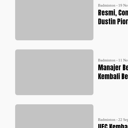
Badminton - 19 No
Resmi, Co
Dustin Pio
Badminton - 11 No
Manajer Be
Kembali B
Badminton - 22 Se
UFC Kembal